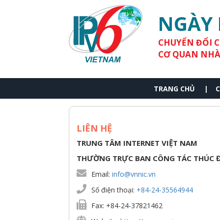
Skip to main content
NGÀY 
CHUYỂN ĐỔI C
CƠ QUAN NHÀ
TRANG CHỦ
C
LIÊN HỆ
TRUNG TÂM INTERNET VIỆT NAM
THƯỜNG TRỰC BAN CÔNG TÁC THÚC Đ
Email:
info@vnnic.vn
Số điện thoại:
+84-24-35564944
Fax: +84-24-37821462