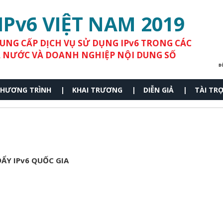
IPv6 VIỆT NAM 2019
UNG CẤP DỊCH VỤ SỬ DỤNG IPv6 TRONG CÁC
 NƯỚC VÀ DOANH NGHIỆP NỘI DUNG SỐ
B
HƯƠNG TRÌNH
KHAI TRƯƠNG
DIỄN GIẢ
TÀI TR
ẨY IPv6 QUỐC GIA