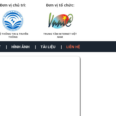
Đơn vị chủ trì:
Đơn vị tổ chức:
Ộ THÔNG TIN & TRUYỀN
TRUNG TÂM INTERNET VIỆT
THÔNG
NAM
Ợ
HÌNH ẢNH
TÀI LIỆU
LIÊN HỆ